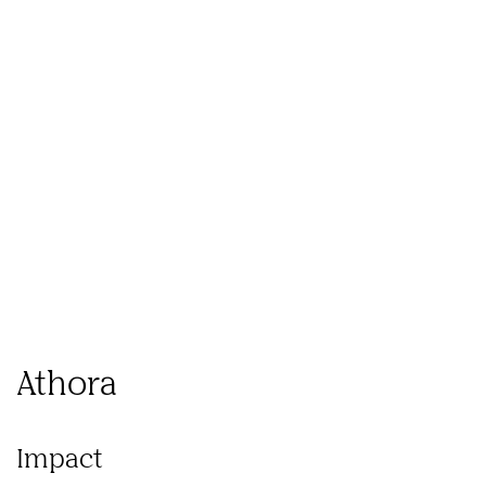
Wat
Hoe
Ons
we
we
Inzichten
werk
doen
werken
Athora
Impact