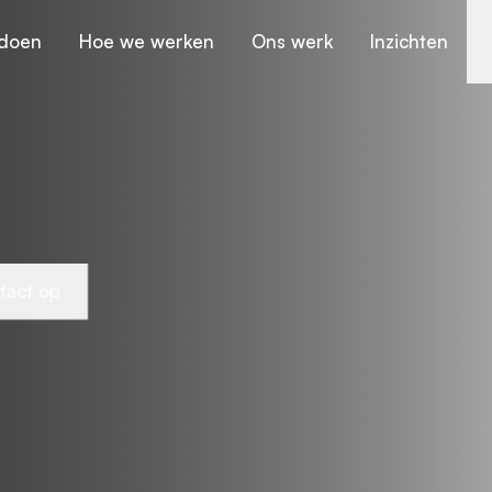
doen
Hoe we werken
Ons werk
Inzichten
tact op