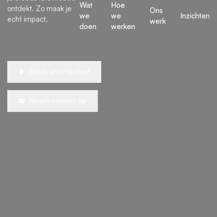
Wat
Hoe
ontdekt. Zo maak je
Ons
we
we
Inzichten
echt impact.
werk
doen
werken
Bekijk ons manifest
Neem contact op