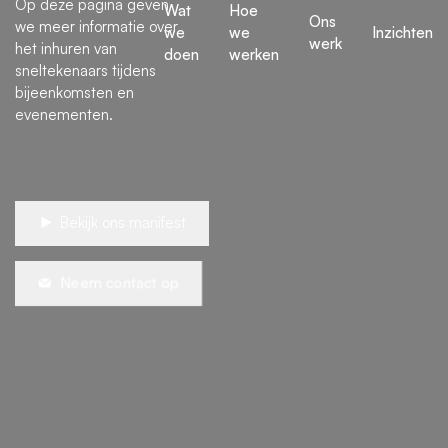
Op deze pagina geven
Wat
Hoe
Ons
we meer informatie over
we
we
Inzichten
werk
het inhuren van
doen
werken
sneltekenaars tijdens
bijeenkomsten en
evenementen.
Bekijk ons manifest
Neem contact op