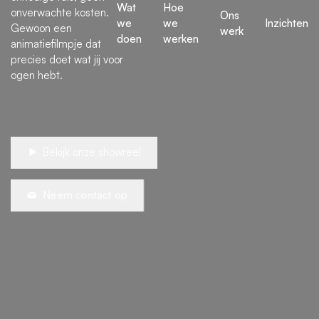
Wat
Hoe
onverwachte kosten.
Ons
we
we
Inzichten
Gewoon een
werk
doen
werken
animatiefilmpje dat
precies doet wat jij voor
ogen hebt.
Bekijk onze showreel
Neem contact op