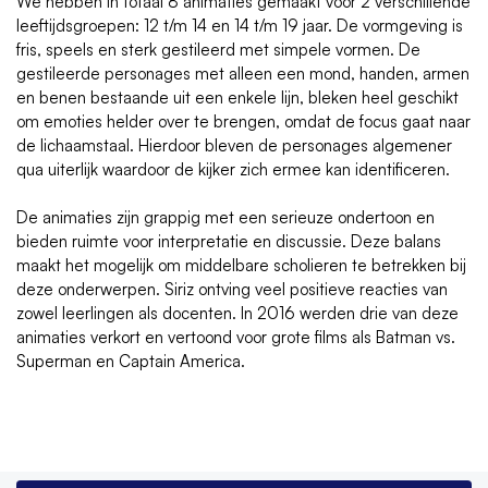
We hebben in totaal 8 animaties gemaakt voor 2 verschillende
leeftijdsgroepen: 12 t/m 14 en 14 t/m 19 jaar. De vormgeving is
fris, speels en sterk gestileerd met simpele vormen. De
gestileerde personages met alleen een mond, handen, armen
en benen bestaande uit een enkele lijn, bleken
heel geschikt
om emoties helder over te brengen, omdat de focus gaat naar
de lichaamstaal. Hierdoor bleven de personages algemener
qua uiterlijk waardoor de kijker zich ermee kan identificeren.
De animaties zijn grappig met een serieuze ondertoon en
bieden ruimte voor interpretatie en discussie. Deze balans
maakt het mogelijk om middelbare scholieren te betrekken bij
deze onderwerpen. Siriz ontving veel positieve reacties van
zowel leerlingen als docenten. In 2016 werden drie van deze
animaties verkort en vertoond voor grote films als Batman vs.
Superman en Captain America.