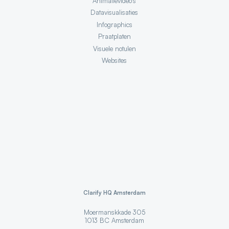
Animatievideo's
Datavisualisaties
Infographics
Praatplaten
Visuele notulen
Websites
Clarify HQ Amsterdam
Moermanskkade 305
1013 BC
Amsterdam