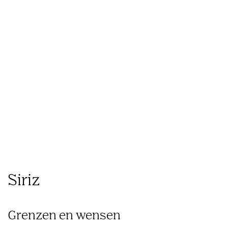
Wat
Hoe
Ons
we
we
Inzichten
werk
doen
werken
Siriz
Grenzen en wensen