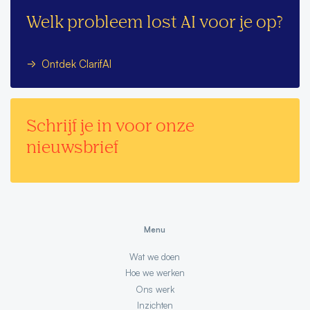
Welk probleem lost AI voor je op?
Ontdek ClarifAI
Schrijf je in voor onze
nieuwsbrief
Menu
Wat we doen
Hoe we werken
Ons werk
Inzichten