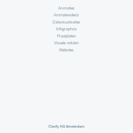
Animaties
Animatievideo's
Datavisualisaties
Infographics
Praatplaten
Visuele notulen
Websites
Clarify HQ Amsterdam