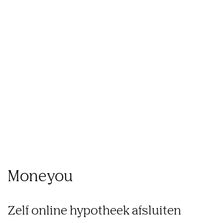
Wat
Hoe
Ons
we
we
Inzichten
werk
doen
werken
Moneyou
Zelf online hypotheek afsluiten