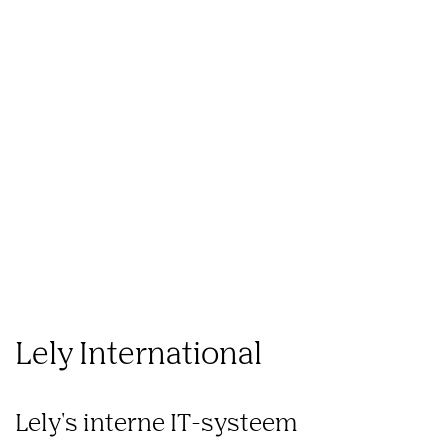
Wat
Hoe
Ons
we
we
Inzichten
werk
doen
werken
Lely International
Lely's interne IT-systeem