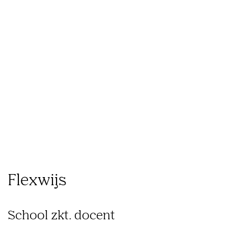
Wat
Hoe
Ons
we
we
Inzichten
werk
doen
werken
Flexwijs
School zkt. docent