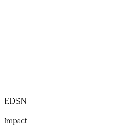
Wat
Hoe
Ons
we
we
Inzichten
werk
doen
werken
EDSN
Impact