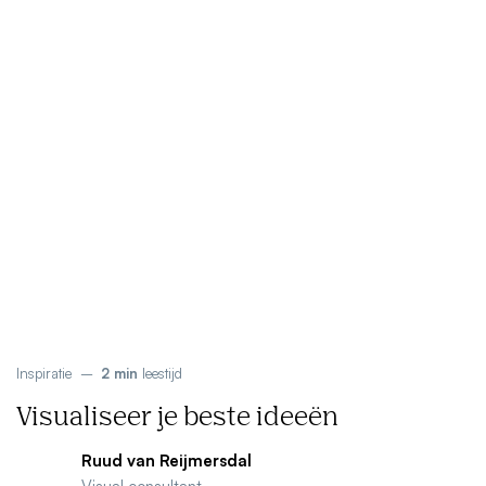
Wat
Hoe
Ons
we
we
Inzichten
werk
doen
werken
Inspiratie
–
2 min
leestijd
Visualiseer je beste ideeën
Ruud van Reijmersdal