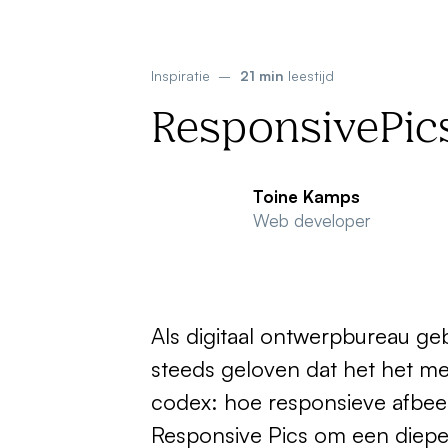
Inspiratie
–
21 min
leestijd
ResponsivePic
Toine Kamps
Web developer
Als digitaal ontwerpbureau g
steeds geloven dat het het mee
codex: hoe responsieve afbeel
Responsive Pics om een dieper