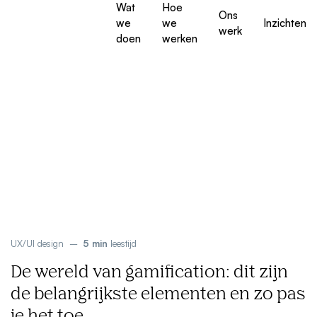
Wat
Hoe
Ons
we
we
Inzichten
werk
doen
werken
UX/UI design
–
5 min
leestijd
De wereld van gamification: dit zijn
de belangrijkste elementen en zo pas
je het toe